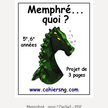
Memphré… quoi ? (5e/6e) – PDF