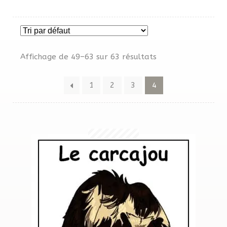
MENU
Affiches
ENFAN
Core French
Affichage de 49–63 sur 63 résultats
Études sociales
1
2
3
4
Français / Immersion
Hybrides
Phonétique
Projets / Mots croisés
Santé