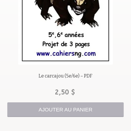
Tout nouveau, tout beau !
Les trousses
Grammaire
Pour les suppléant(e)s !!
Gratuités
Le carcajou (5e/6e) – PDF
2,50
$
OMG!
Reproduction
AJOUTER AU PANIER
Avis