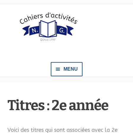
Aller
Aller
à
au
la
contenu
navigation
MENU
Notre équipe
Titres : 2e année
Congrès
Nos documents
OUVRIR
LE
Voici des titres qui sont associées avec la 2e