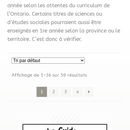
MENU
année selon les attentes du curriculum de
Gratuités
ENFAN
l’Ontario. Certains titres de sciences ou
d’études sociales pourraient aussi être
OMG!
enseignés en 1re année selon la province ou le
territoire. C’est donc à vérifier.
Reproduction
Avis
Affichage de 1–16 sur 59 résultats
Questions?
1
2
3
4
Contact