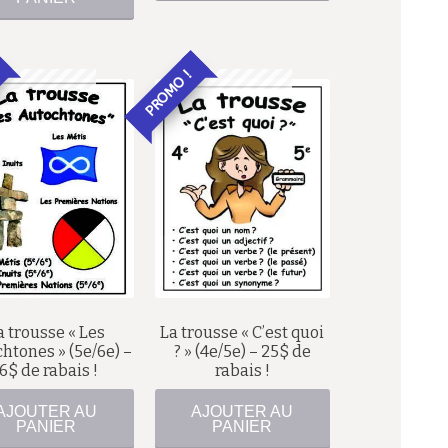
PROMO !
60,00
$
105,00
$
44,00
$
80,00
$
a trousse « Les
La trousse « C’est quoi
htones » (5e/6e) –
? » (4e/5e) – 25$ de
16$ de rabais !
rabais !
AJOUTER AU
AJOUTER AU
PANIER
PANIER