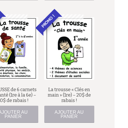
PROMO !
101,94
$
75,00
$
81,00
$
55,00
$
SSE de 6 carnets
La trousse « Clés en
nté (1re à la 6e) –
main » (1re) – 20$ de
0$ de rabais !
rabais !
AJOUTER AU
AJOUTER AU
PANIER
PANIER