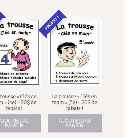
PROMO !
97,00
$
85,00
$
77,00
$
65,00
$
trousse « Clés en
La trousse « Clés en
n » (4e) – 20$ de
main » (5e) – 20$ de
rabais !
rabais !
AJOUTER AU
AJOUTER AU
PANIER
PANIER