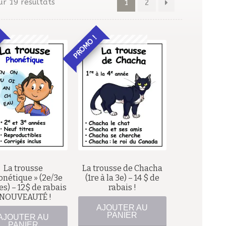
ur 19 résultats
1
2
PROMO !
56,00
$
45,00
$
42,00
$
La trousse
La trousse de Chacha
33,00
$
onétique » (2e/3e
(1re à la 3e) – 14 $ de
s) – 12$ de rabais
rabais !
 NOUVEAUTÉ !
AJOUTER AU
PANIER
AJOUTER AU
PANIER