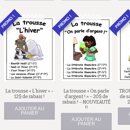
PROMO !
PROMO !
PROMO !
51,00
$
39,00
$
70,00
$
La trousse « L’hiver » –
La trousse « On parle
TROU
50,00
$
12$ de rabais !
d’argent ! » – 20$ de
de sa
rabais ! – NOUVEAUTÉ
2
!!
AJOUTER AU
PANIER
AJOUTER AU
PANIER