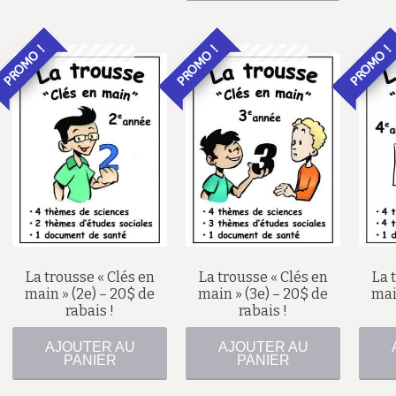
PROMO !
PROMO !
PROMO !
75,00
$
90,00
$
55,00
$
70,00
$
La trousse « Clés en
La trousse « Clés en
La 
main » (2e) – 20$ de
main » (3e) – 20$ de
mai
rabais !
rabais !
AJOUTER AU
AJOUTER AU
PANIER
PANIER