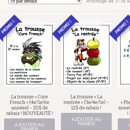
Affichage de 1–16 s
PROMO !
PROMO !
PROMO !
42,00
$
87,50
$
30,00
$
La trousse « Core
La trousse « La
67,50
$
French » (4e/5e/6e
rentrée » (3e/4e/5e) –
« Ph
années) – 20$ de
12$ de rabais !
année
rabais ! NOUVEAUTÉ !
!
AJOUTER AU
PANIER
AJOUTER AU
PANIER