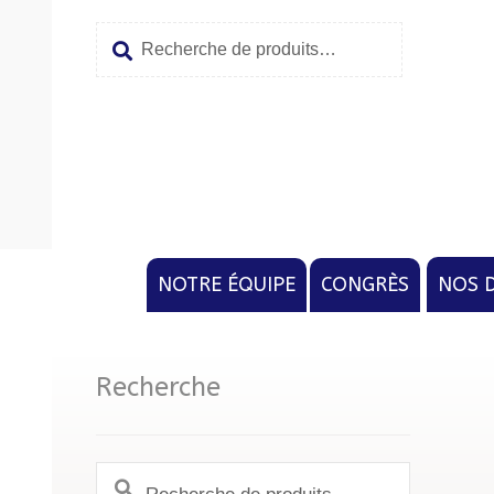
Recherche
Aller
Aller
pour :
à
au
la
conten
navigat
NOTRE ÉQUIPE
CONGRÈS
NOS 
Recherche
Recherche