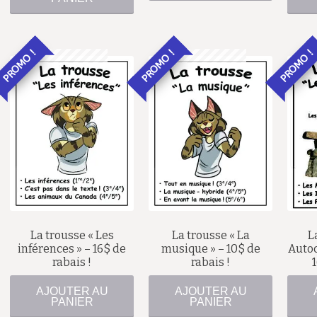
PROMO !
PROMO !
PROMO !
56,00
$
37,00
$
40,00
$
27,00
$
La trousse « Les
La trousse « La
L
inférences » – 16$ de
musique » – 10$ de
Autoc
rabais !
rabais !
AJOUTER AU
AJOUTER AU
PANIER
PANIER