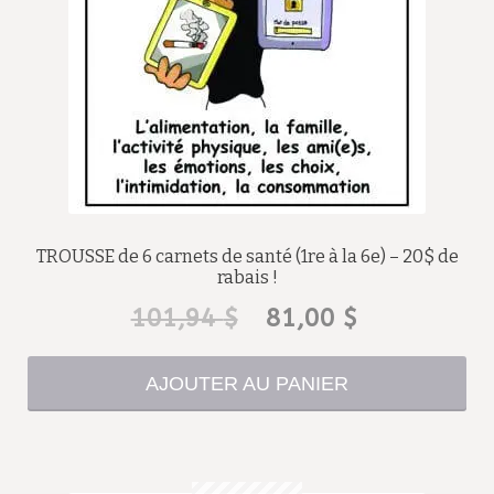
TROUSSE de 6 carnets de santé (1re à la 6e) – 20$ de
rabais !
Le
Le
101,94
$
81,00
$
prix
prix
AJOUTER AU PANIER
initial
actuel
était :
est :
101,94 $.
81,00 $.