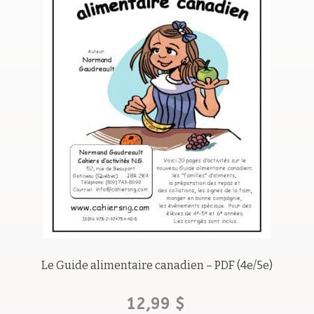
Tout nouveau, tout beau !
Les trousses
Grammaire
Pour les suppléant(e)s !!
Gratuités
OMG!
Reproduction
Le Guide alimentaire canadien – PDF (4e/5e)
12,99
$
Avis