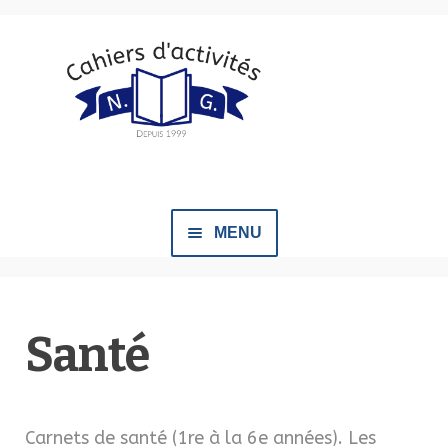
Aller
Aller
à
au
la
contenu
navigation
MENU
Notre équipe
Santé
Congrès
Nos documents
OUVRIR
LE
Carnets de santé (1re à la 6e années). Les