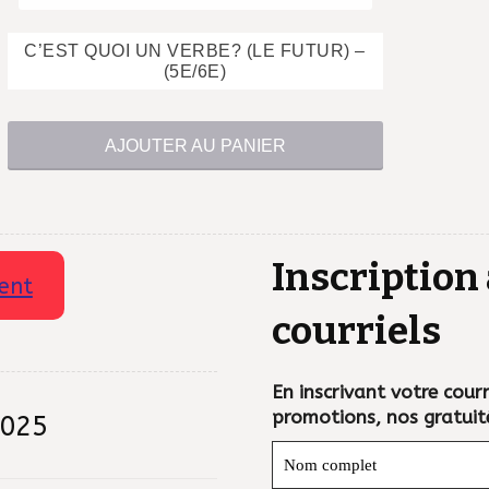
$
C’EST QUOI UN VERBE? (LE FUTUR) –
(5E/6E)
AJOUTER AU PANIER
Inscription 
ent
courriels
En inscrivant votre courri
promotions, nos gratuit
2025