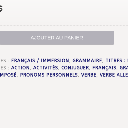
$
AJOUTER AU PANIER
ES :
FRANÇAIS / IMMERSION
,
GRAMMAIRE
,
TITRES :
ES :
ACTION
,
ACTIVITÉS
,
CONJUGUER
,
FRANÇAIS
,
GR
OMPOSÉ
,
PRONOMS PERSONNELS
,
VERBE
,
VERBE ALL
t
)