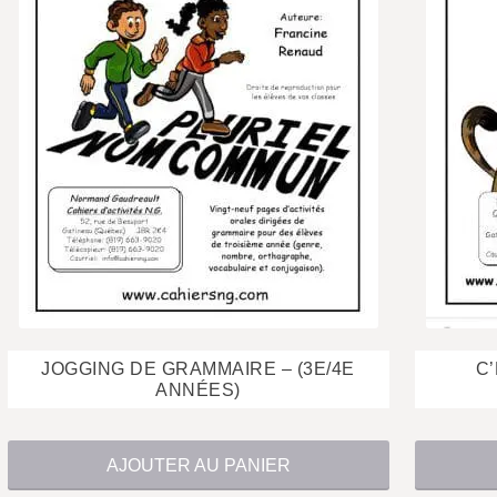
$
JOGGING DE GRAMMAIRE – (3E/4E
C’
ANNÉES)
AJOUTER AU PANIER