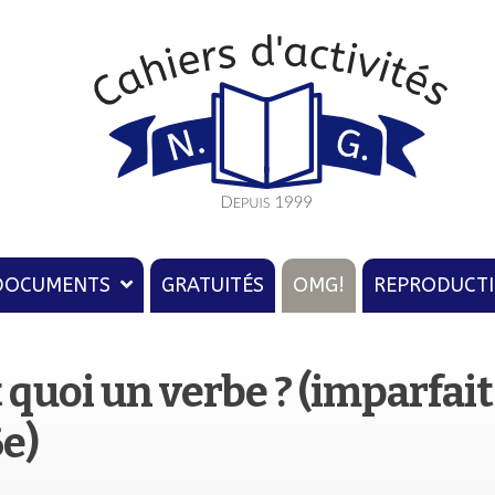
u
ion
DOCUMENTS
GRATUITÉS
OMG!
REPRODUCT
t quoi un verbe ? (imparfai
6e)