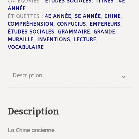
CATÉGORIES :
ÉTUDES SOCIALES
,
TITRES : 4E
(4e/5e)
ANNÉE
ÉTIQUETTES :
4E ANNÉE
,
5E ANNÉE
,
CHINE
,
COMPRÉHENSION
,
CONFUCIUS
,
EMPEREURS
,
ÉTUDES SOCIALES
,
GRAMMAIRE
,
GRANDE
MURAILLE
,
INVENTIONS
,
LECTURE
,
VOCABULAIRE
Description
Description
La Chine ancienne