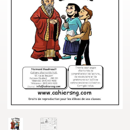
MENU
Gratuités
ENFAN
OMG!
Reproduction
Avis
Questions?
Contact