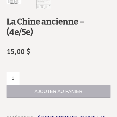
La Chine ancienne –
(4e/5e)
15,00
$
quantité
de
La
AJOUTER AU PANIER
Chine
ancienne
-