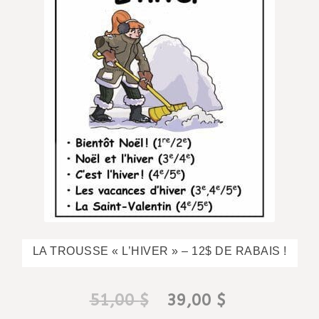
LA TROUSSE « L’HIVER » – 12$ DE RABAIS !
Le
Le
51,00
$
39,00
$