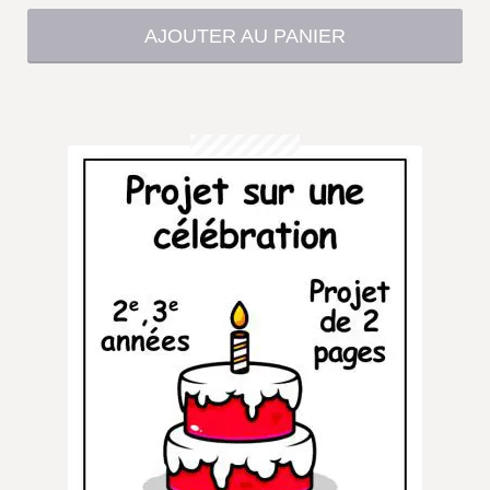
prix
prix
AJOUTER AU PANIER
initial
actuel
était :
est :
51,00 $.
39,00 $.