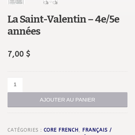
La Saint-Valentin – 4e/5e
années
7,00
$
quantité
de
La
AJOUTER AU PANIER
Saint-
Valentin
-
CATÉGORIES :
CORE FRENCH
,
FRANÇAIS /
4e/5e