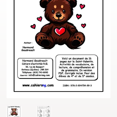
MENU
Gratuités
ENFAN
OMG!
Reproduction
Avis
Questions?
Contact