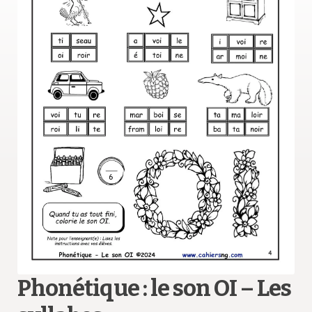
MENU
Gratuités
ENFAN
OMG!
Reproduction
Avis
Questions?
Contact
Phonétique : le son OI – Les