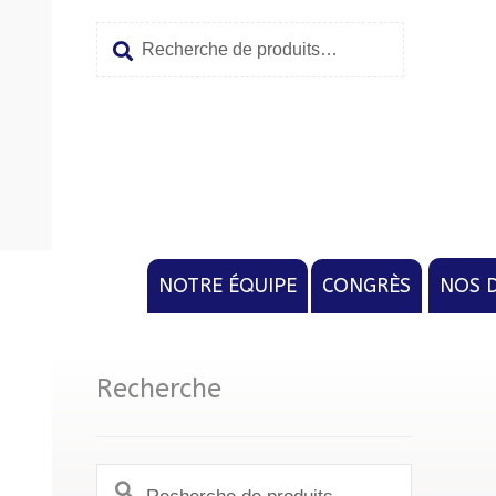
Recherche
Aller
Aller
pour :
à
au
la
conten
navigat
NOTRE ÉQUIPE
CONGRÈS
NOS 
Recherche
Recherche