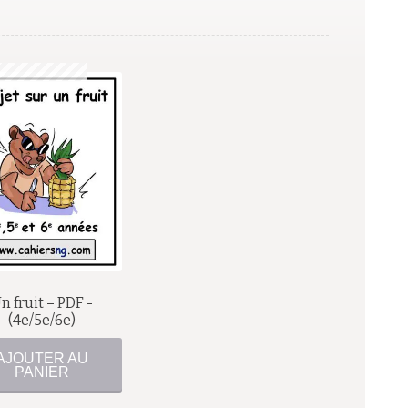
$
n fruit – PDF -
(4e/5e/6e)
AJOUTER AU
PANIER