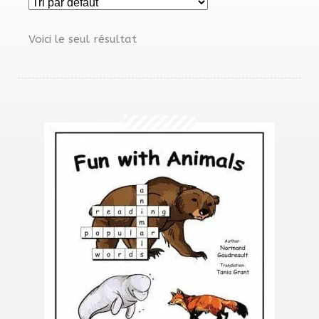
MENU
Gratuités
ENFAN
Voici le seul résultat
OMG!
Reproduction
Avis
Questions?
Contact