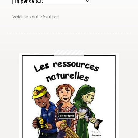
MENU
Gratuités
ENFAN
Voici le seul résultat
OMG!
Reproduction
Avis
Questions?
Contact