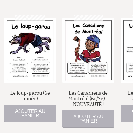
$
$
Le loup-garou (6e
Les Canadiens de
Le
année)
Montréal (6e/7e) –
NOUVEAUTÉ !
AJOUTER AU
PANIER
AJOUTER AU
PANIER