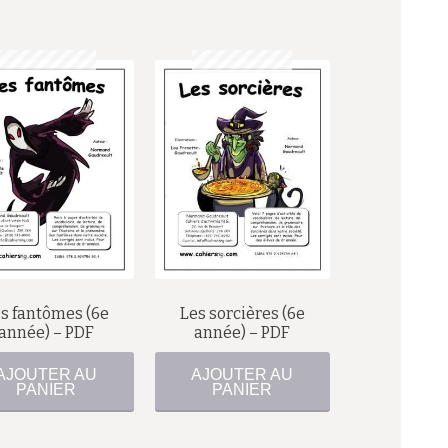
$
$
s fantômes (6e
Les sorcières (6e
année) – PDF
année) – PDF
AJOUTER AU
AJOUTER AU
PANIER
PANIER