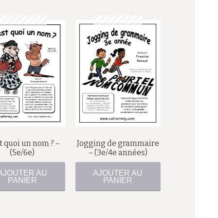
$
$
t quoi un nom ? –
Jogging de grammaire
(5e/6e)
– (3e/4e années)
AJOUTER AU
AJOUTER AU
PANIER
PANIER