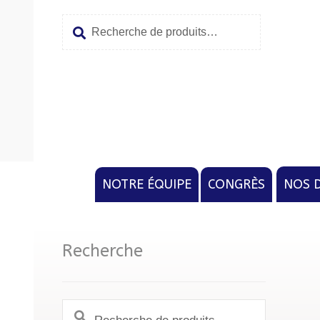
Recherche
Aller
Aller
pour :
à
au
la
conten
navigat
NOTRE ÉQUIPE
CONGRÈS
NOS 
Recherche
Recherche