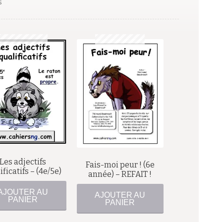
s
$
$
Les adjectifs
Fais-moi peur ! (6e
ificatifs – (4e/5e)
année) – REFAIT !
AJOUTER AU
AJOUTER AU
PANIER
PANIER