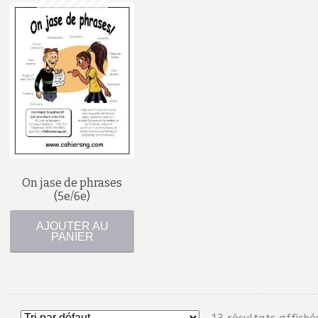
$
On jase de phrases
(5e/6e)
AJOUTER AU
PANIER
13 résultats affiché