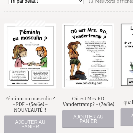
13 résultats affiché
$
$
Féminin ou masculin ?
Où est Mrs. RD.
qual
– PDF – (5e/6e) –
Vandertramp? – (7e/8e)
NOUVEAUTÉ !!
AJOUTER AU
PANIER
AJOUTER AU
PANIER