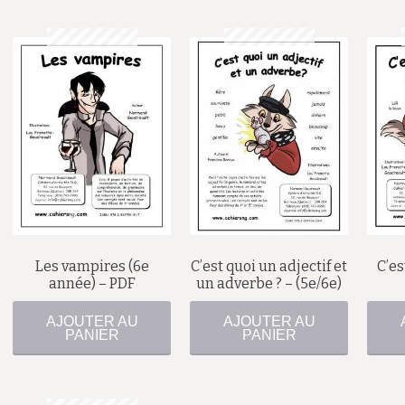
$
$
Les vampires (6e
C’est quoi un adjectif et
C’es
année) – PDF
un adverbe ? – (5e/6e)
AJOUTER AU
AJOUTER AU
PANIER
PANIER