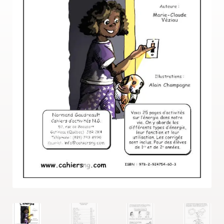
MENU
Gratuités
ENFAN
OMG!
Reproduction
Avis
Questions?
Contact