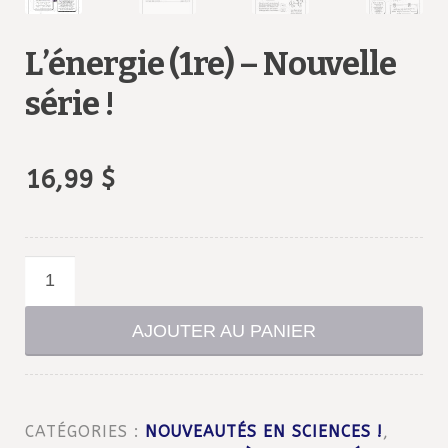
L’énergie (1re) – Nouvelle
série !
16,99
$
quantité
de
L'énergie
AJOUTER AU PANIER
(1re)
-
Nouvelle
CATÉGORIES :
NOUVEAUTÉS EN SCIENCES !
,
série