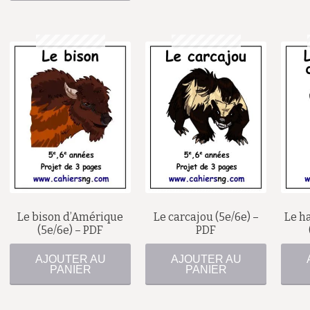
$
$
Le bison d’Amérique
Le carcajou (5e/6e) –
Le h
(5e/6e) – PDF
PDF
AJOUTER AU
AJOUTER AU
PANIER
PANIER