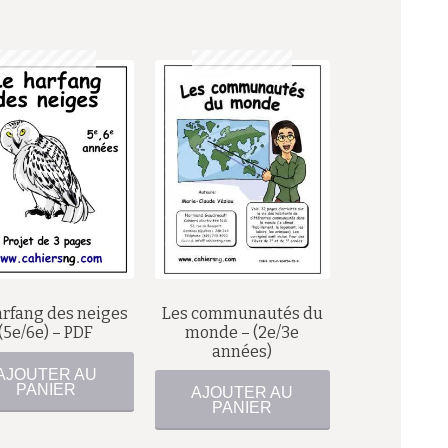
$
$
arfang des neiges
Les communautés du
(5e/6e) – PDF
monde – (2e/3e
années)
AJOUTER AU
PANIER
AJOUTER AU
PANIER