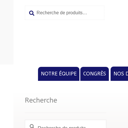
Recherche
Aller
Aller
pour :
à
au
la
conten
navigat
NOTRE ÉQUIPE
CONGRÈS
NOS 
Recherche
Recherche