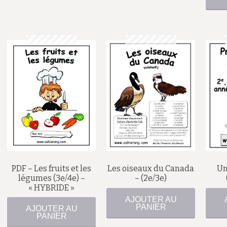
$
$
PDF – Les fruits et les
Les oiseaux du Canada
Un
légumes (3e/4e) –
– (2e/3e)
« HYBRIDE »
AJOUTER AU
PANIER
AJOUTER AU
PANIER