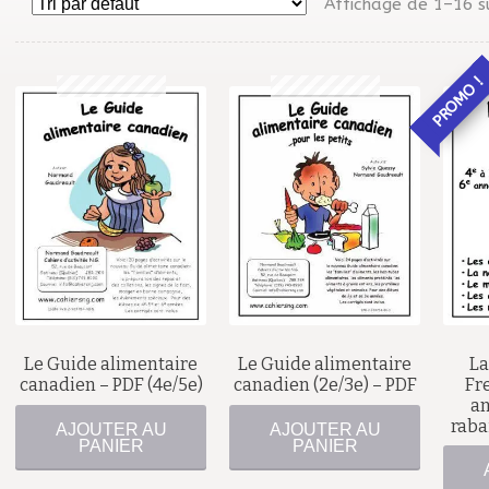
Affichage de 1–16 s
PROMO !
$
$
Le Guide alimentaire
Le Guide alimentaire
La
canadien – PDF (4e/5e)
canadien (2e/3e) – PDF
Fr
an
raba
AJOUTER AU
AJOUTER AU
PANIER
PANIER