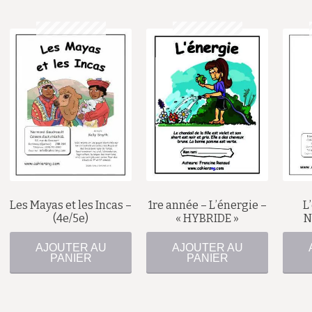
$
$
Les Mayas et les Incas –
1re année – L’énergie –
L
(4e/5e)
« HYBRIDE »
N
AJOUTER AU
AJOUTER AU
PANIER
PANIER