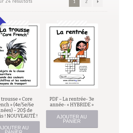
ur 24 résultats
1
2
$
87,50
$
 trousse « Core
PDF – La rentrée- 3e
67,50
$
ench » (4e/5e/6e
année- « HYBRIDE »
nées) – 20$ de
is ! NOUVEAUTÉ !
AJOUTER AU
PANIER
AJOUTER AU
PANIER