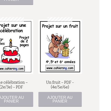
$
$
e célébration –
Un fruit – PDF -
(2e/3e) – PDF
(4e/5e/6e)
AJOUTER AU
AJOUTER AU
PANIER
PANIER