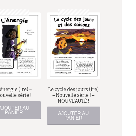
$
$
’énergie (1re) –
Le cycle des jours (1re)
ouvelle série !
– Nouvelle série ! –
NOUVEAUTÉ !
AJOUTER AU
PANIER
AJOUTER AU
PANIER