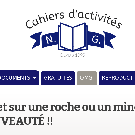
u
ion
DOCUMENTS
GRATUITÉS
OMG!
REPRODUCT
et sur une roche ou un miné
VEAUTÉ !!