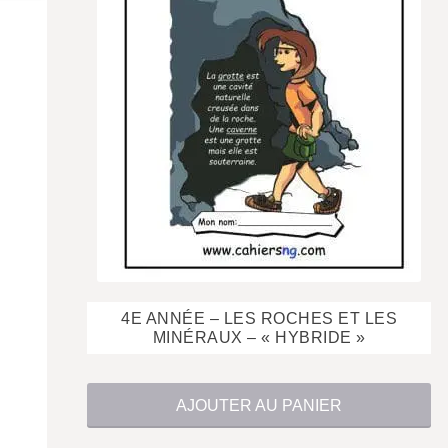
$
4E ANNÉE – LES ROCHES ET LES
MINÉRAUX – « HYBRIDE »
AJOUTER AU PANIER