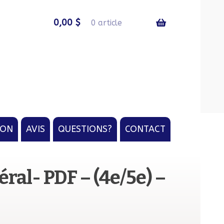
0,00
$
0 article
ION
AVIS
QUESTIONS?
CONTACT
ral- PDF – (4e/5e) –