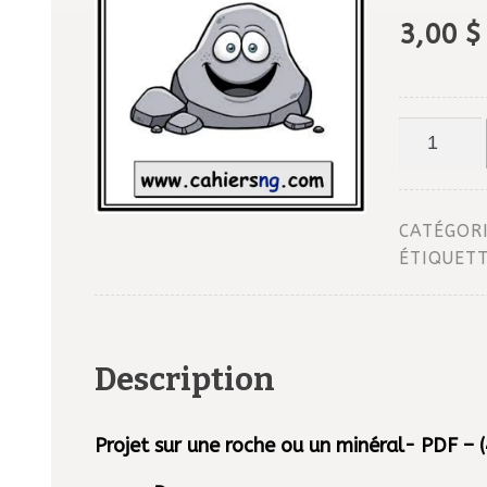
3,00
$
quantité
de
Projet
sur
CATÉGORI
une
ÉTIQUETT
roche
ou
un
Description
minéral-
PDF
Projet sur une roche ou un minéral- PDF –
-
(4e/5e)