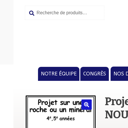
Recherche
Aller
Aller
pour :
à
au
la
conten
navigat
NOTRE ÉQUIPE
CONGRÈS
NOS 
Proj
NOU